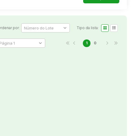
rdenar por:
Tipo da lista:
1
0