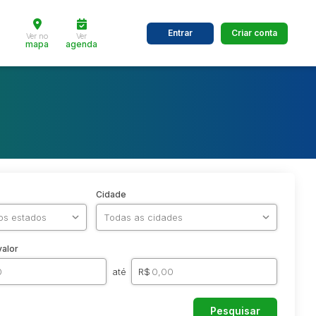
Entrar
Criar conta
Ver no
Ver
mapa
agenda
Cidade
valor
até
R$
Pesquisar