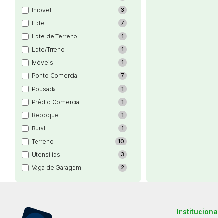
Imovel
3
Lote
7
Lote de Terreno
1
Lote/Trreno
1
Móveis
1
Ponto Comercial
7
Pousada
1
Prédio Comercial
1
Reboque
1
Rural
1
Terreno
10
Utensílios
3
Vaga de Garagem
2
Instituciona