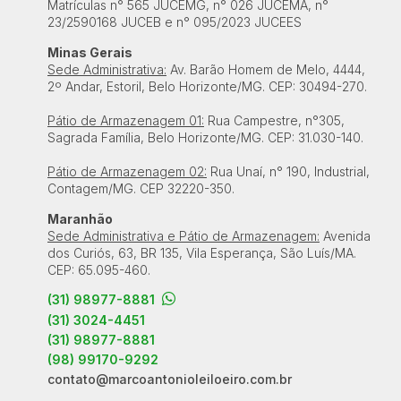
Matrículas n° 565 JUCEMG, n° 026 JUCEMA, n°
23/2590168 JUCEB e n° 095/2023 JUCEES
Minas Gerais
Sede Administrativa:
Av. Barão Homem de Melo, 4444,
2º Andar, Estoril, Belo Horizonte/MG. CEP: 30494-270.
Pátio de Armazenagem 01:
Rua Campestre, n°305,
Sagrada Família, Belo Horizonte/MG. CEP: 31.030-140.
Pátio de Armazenagem 02:
Rua Unaí, n° 190, Industrial,
Contagem/MG. CEP 32220-350.
Maranhão
Sede Administrativa e Pátio de Armazenagem:
Avenida
dos Curiós, 63, BR 135, Vila Esperança, São Luís/MA.
CEP: 65.095-460.
(31) 98977-8881
(31) 3024-4451
(31) 98977-8881
(98) 99170-9292
contato@marcoantonioleiloeiro.com.br