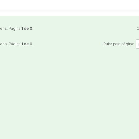
Veículos
Caminhão
Caminhões
Carro
tens. Página
1 de 0
.
O
Reboque
tens. Página
1 de 0
.
Pular para página: