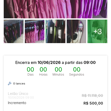
Reboque
+3
Encerra em
10/06/2026
a partir das
09:00
00
00
00
00
Dias
Horas
Minutos
Segundos
0
lances
Leilão Único
R$ 11.118,00
10/06/2026 09:00
Incremento
R$ 500,00