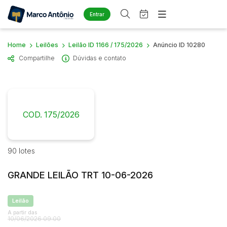
Entrar
Criar conta
Entrar
Home
Leilões
Leilão ID 1166 / 175/2026
Anúncio ID 10280
Site
Compartilhe
Dúvidas e contato
Home
Busca por palavra-chave
Agenda
Quem Somos
Quem Somos
Eventos
Categoria
Subcategoria
Contato
Fale Conosco
COD. 175/2026
Busca por categoria
Estados
Cidade
Diversos
Arma/Segurança
90 lotes
Combustível
Bairro
Comitente
GRANDE LEILÃO TRT 10-06-2026
Imóveis
Apartamento
Judiciais
Extrajudiciais
Leilão
Apartamentos
Faixa de valor
A partir das
Casa
10/06/2026 09:00
R$
R$
até