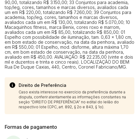
90,00, totalizando R$ 3.150,00; 33 Conjuntos para academia,
top/leg, cores, tamanhos e marcas diversos, avaliados cada
um em R$ 220,00, totalizando R$ 7.260,00; 39 Conjuntos para
academia, top/leg, cores, tamanhos e marcas diversos,
avaliados cada um em R$ 130,00, totalizando R$ 5.070,00; 10
Macaquinhos fitness, marca Benix, cores roxo e marrom,
avaliados cada um em R$ 85,00, totalizando R$ 850,00; 01
Espelho com possibilidade de iluminação, tam. 0,63 x 1,80 cm,
em bom estado de conservação, na data da penhora, avaliado
em R$ 550,00; 01 Espelho, mod. disforme, altura máxima 1,70
cm, em bom estado de conservação, na data da penhora,
avaliado em R$ 450,00. AVALIAÇÃO: R$ 22.235,00 (vinte e dois
mil e duzentos e trinta e cinco reais). LOCALIZAÇÃO DO BEM:
Rua De Duque Caxias, 440, Centro, Coronel Fabriciano/MG.
Direito de Preferência
Caso exista interesse no exercício da preferência durante a
disputa, conferir atentamente as informações constantes na
seção “DIREITO DE PREFERÊNCIA” no edital do leilão do
respectivo lote (CPC, art. 892, § 2o e 843, § 1o).
Formas de pagamento