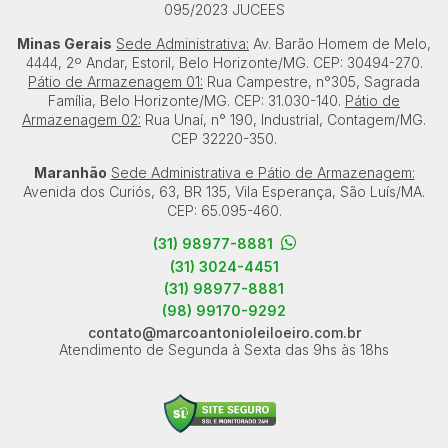
095/2023 JUCEES
Minas Gerais
Sede Administrativa:
Av. Barão Homem de Melo,
4444, 2º Andar, Estoril, Belo Horizonte/MG. CEP: 30494-270.
Pátio de Armazenagem 01:
Rua Campestre, n°305, Sagrada
Família, Belo Horizonte/MG. CEP: 31.030-140.
Pátio de
Armazenagem 02:
Rua Unaí, n° 190, Industrial, Contagem/MG.
CEP 32220-350.
Maranhão
Sede Administrativa e Pátio de Armazenagem:
Avenida dos Curiós, 63, BR 135, Vila Esperança, São Luís/MA.
CEP: 65.095-460.
(31) 98977-8881
(31) 3024-4451
(31) 98977-8881
(98) 99170-9292
contato@marcoantonioleiloeiro.com.br
Atendimento de Segunda à Sexta das 9hs às 18hs