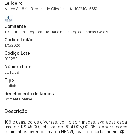
Leiloeiro
Marco Antônio Barbosa de Oliveira Jr. (JUCEMG -565)
Comitente
TRT - Tribunal Regional do Trabalho 3a Região - Minas Gerais
Código Leilão
175/2026
Código Lote
010280
Número Lote
LOTE 39
Tipo
Habilite-se para efetuar lances ou
Judicial
Histórico de Propostas
propostas
Recebimento de lances
Envie sua Proposta
Somente online
(Art. 895, CPC)
Data
Usuário
Valor
Descrição
14/04/2025 18:43:11
TIAGOFELIPE
R$ 1,00
Clique aqui para fazer login
14/04/2025 18:43:11
TIAGOFELIPE
R$ 1,00
109 blusas, cores diversas, com e sem magas, avaliadas cada
uma em R$ 45,00, totalizando R$ 4.905,00; 35 Toppers, cores
14/04/2025 18:43:11
TIAGOFELIPE
R$ 1,00
e tamanhos diversos, marca HENVI, avaliado cada um em R$