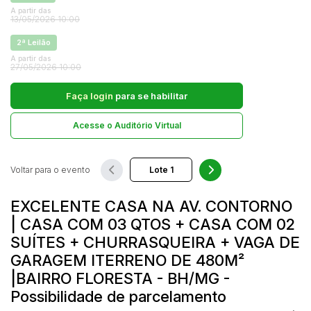
Comercial
A partir das
13/05/2026 10:00
Hotel
Pesquisar
2ª Leilão
Imovel
A partir das
27/05/2026 10:00
Lote
Lote de Terreno
Faça login
para se habilitar
Lote/Trreno
Acesse o Auditório Virtual
Ponto Comercial
Pousada
Voltar para o evento
Prédio Comercial
Rural
EXCELENTE CASA NA AV. CONTORNO
Terreno
| CASA COM 03 QTOS + CASA COM 02
Vaga de Garagem
SUÍTES + CHURRASQUEIRA + VAGA DE
Veículos
GARAGEM ITERRENO DE 480M²
Caminhão
|BAIRRO FLORESTA - BH/MG -
Caminhões
Possibilidade de parcelamento