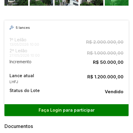
5
lances
1º Leilão
R$ 2.000.000,00
13/05/2026 10:00
2º Leilão
R$ 1.000.000,00
27/05/2026 10:00
Incremento
R$ 50.000,00
Lance atual
R$ 1.200.000,00
LHFJ
Status do Lote
Vendido
Faça Login
para participar
Documentos