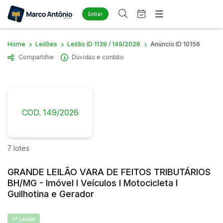
Entrar
Criar conta
Entrar
Home
Leilões
Leilão ID 1139 / 149/2026
Anúncio ID 10156
Site
Compartilhe
Dúvidas e contato
Home
Busca por palavra-chave
Agenda
Quem Somos
Quem Somos
Eventos
Categoria
Subcategoria
Contato
Fale Conosco
COD. 149/2026
Busca por categoria
Estados
Cidade
Diversos
Arma/Segurança
7 lotes
Combustível
Bairro
Comitente
GRANDE LEILÃO VARA DE FEITOS TRIBUTÁRIOS
Imóveis
BH/MG - Imóvel I Veículos I Motocicleta I
Apartamento
Guilhotina e Gerador
Judiciais
Extrajudiciais
Apartamentos
Faixa de valor
Casa
1ª Leilão
R$
R$
até