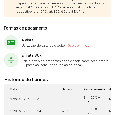
disputa, conferir atentamente as informações constantes na
seção “DIREITO DE PREFERÊNCIA” no edital do leilão do
respectivo lote (CPC, art. 892, § 2o e 843, § 1o).
Formas de pagamento
À vista
Utilização de carta de crédito
não é permitido
.
Em até 30x
Para o envio de propostas condicionais parceladas em até
30 parcelas, consulte as regras do edital.
Histórico de Lances
Data
Usuário
Parcelamento
Aut
Sim. 25% +
27/05/2026 10:00:45
LHFJ
Não
30x
Sim. 25% +
27/05/2026 10:00:24
WIL1
Não
30x