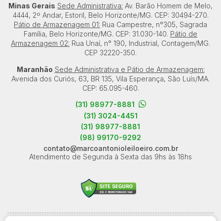
Minas Gerais
Sede Administrativa:
Av. Barão Homem de Melo,
4444, 2º Andar, Estoril, Belo Horizonte/MG. CEP: 30494-270.
Pátio de Armazenagem 01:
Rua Campestre, n°305, Sagrada
Família, Belo Horizonte/MG. CEP: 31.030-140.
Pátio de
Armazenagem 02:
Rua Unaí, n° 190, Industrial, Contagem/MG.
CEP 32220-350.
Maranhão
Sede Administrativa e Pátio de Armazenagem:
Avenida dos Curiós, 63, BR 135, Vila Esperança, São Luís/MA.
CEP: 65.095-460.
(31) 98977-8881
(31) 3024-4451
(31) 98977-8881
(98) 99170-9292
contato@marcoantonioleiloeiro.com.br
Atendimento de Segunda à Sexta das 9hs às 18hs