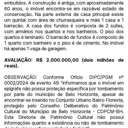
embutidos. A construção é antiga, com aproximadamente
60 anos, o imóvel encontra-se em razoável estado de
Habilite-se para efetuar lances ou
conservação. Na parte externa da casa principal existe
Histórico de Propostas
propostas
um quintal com área de churrasqueira e mais 1 casa e 1
Envie sua Proposta
barracão. A casa dos fundos é composta de 2 suítes,
(Art. 895, CPC)
Data
Usuário
Valor
com armários nos quartos e nos banheiros. O piso dos
quartos é laminado. O barracão de fundos é composto de
14/04/2025 18:43:11
TIAGOFELIPE
R$ 1,00
1 quarto com banheiro e o piso é de cimento. No imóvel
Clique aqui para fazer login
14/04/2025 18:43:11
TIAGOFELIPE
R$ 1,00
há apenas 1 vaga de garagem.
14/04/2025 18:43:11
TIAGOFELIPE
R$ 1,00
AVALIAÇÃO: R$ 2.000.000,00 (dois milhões de
reais).
OBSERVAÇÃO: Conforme Ofício DIPC/PGM nº
0002/2024 de evento 49 “informamos que o imóvel em
epígrafe não possui proteção específica por tombamento
por parte do município de Belo Horizonte, apesar de
encontrar-se inserido no Conjunto Urbano Bairro Floresta,
protegido pelo Conselho Deliberativo do Patrimônio
Cultural do Município de Belo Horizonte - CDPCM-BH.
Esta Diretoria de Patrimônio Cultural não possui
informações quanto a existência ou não de tombamento