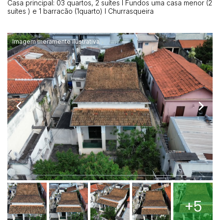
Carro
Casa principal: 03 quartos, 2 suítes I Fundos uma casa menor (2
suítes ) e 1 barracão (1quarto) I Churrasqueira
Reboque
Imagem meramente ilustrativa
+5