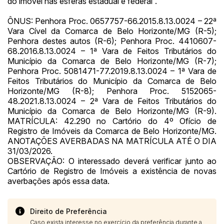
do imóvel nas esferas estadual e federal”.
ÔNUS: Penhora Proc. 0657757-66.2015.8.13.0024 – 22ª
Vara Cível da Comarca de Belo Horizonte/MG (R-5);
Penhora destes autos (R-6); Penhora Proc. 4410607-
68.2016.8.13.0024 – 1ª Vara de Feitos Tributários do
Município da Comarca de Belo Horizonte/MG (R-7);
Penhora Proc. 5081471-77.2019.8.13.0024 – 1ª Vara de
Feitos Tributários do Município da Comarca de Belo
Horizonte/MG (R-8); Penhora Proc. 5152065-
48.2021.8.13.0024 – 2ª Vara de Feitos Tributários do
Município da Comarca de Belo Horizonte/MG (R-9).
MATRÍCULA: 42.290 no Cartório do 4º Ofício de
Registro de Imóveis da Comarca de Belo Horizonte/MG.
ANOTAÇÕES AVERBADAS NA MATRÍCULA ATÉ O DIA
31/03/2026.
OBSERVAÇÃO: O interessado deverá verificar junto ao
Cartório de Registro de Imóveis a existência de novas
averbações após essa data.
Direito de Preferência
Caso exista interesse no exercício da preferência durante a