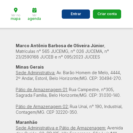
Entrar
Criar conta
Ver no
Ver
mapa
agenda
dos
Cidade
Marco Antônio Barbosa de Oliveira Júnior
,
Matrículas n° 565 JUCEMG, n° 026 JUCEMA, n°
23/2590168 JUCEB e n° 095/2023 JUCEES
 de valor
Minas Gerais
Sede Administrativa:
até
Av. Barão Homem de Melo, 4444,
R$
2º Andar, Estoril, Belo Horizonte/MG. CEP: 30494-270.
Pesquisar
Pátio de Armazenagem 01:
Rua Campestre, n°305,
Sagrada Família, Belo Horizonte/MG. CEP: 31.030-140.
Pátio de Armazenagem 02:
Rua Unaí, n° 190, Industrial,
Contagem/MG. CEP 32220-350.
Maranhão
Sede Administrativa e Pátio de Armazenagem:
Avenida