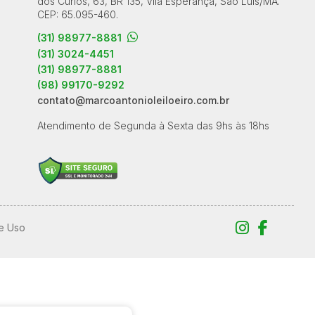
dos Curiós, 63, BR 135, Vila Esperança, São Luís/MA.
CEP: 65.095-460.
(31) 98977-8881
(31) 3024-4451
(31) 98977-8881
(98) 99170-9292
contato@marcoantonioleiloeiro.com.br
Atendimento de Segunda à Sexta das 9hs às 18hs
e Uso