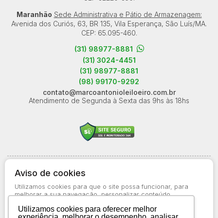
Maranhão
Sede Administrativa e Pátio de Armazenagem:
Avenida dos Curiós, 63, BR 135, Vila Esperança, São Luís/MA.
CEP: 65.095-460.
(31) 98977-8881
(31) 3024-4451
(31) 98977-8881
(98) 99170-9292
contato@marcoantonioleiloeiro.com.br
Atendimento de Segunda à Sexta das 9hs às 18hs
© 2026-present - Todos os direitos reservados
Aviso de cookies
Política de Privacidade
Utilizamos cookies para que o site possa funcionar, para
Aviso de Cookies
melhorar a sua navegação, personalizar conteúdo
apresentado a você, bem como para obter informações
Termos de Uso
Utilizamos cookies para oferecer melhor
estatísticas sobre o uso do site. Saiba mais no
Aviso de
experiência, melhorar o desempenho, analisar
Cookies