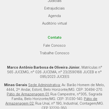
Judiciais
Extrajudiciais
Agenda
Auditório virtual
Contato
Fale Conosco
Trabalhe Conosco
Marco Antônio Barbosa de Oliveira Júnior
, Matrículas n°
565 JUCEMG, n° 026 JUCEMA, n° 23/2590168 JUCEB e n°
095/2023 JUCEES
Minas Gerais
Sede Administrativa:
Av. Barão Homem de Melo,
4444, 2º Andar, Estoril, Belo Horizonte/MG. CEP: 30494-270.
Pátio de Armazenagem 01:
Rua Campestre, n°305, Sagrada
Família, Belo Horizonte/MG. CEP: 31.030-140.
Pátio de
Armazenagem 02:
Rua Unaí, n° 190, Industrial, Contagem/MG.
CEP 32220-350.