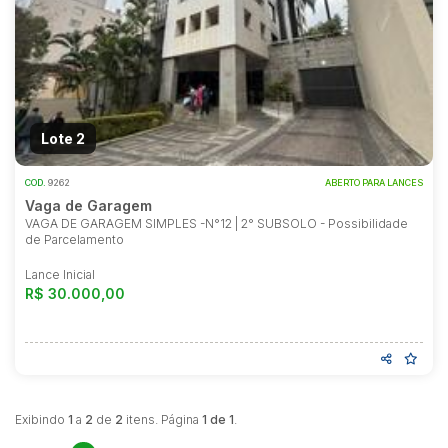
Lote 2
COD.
9262
ABERTO PARA LANCES
Vaga de Garagem
VAGA DE GARAGEM SIMPLES -N°12 | 2° SUBSOLO - Possibilidade
de Parcelamento
Lance Inicial
R$ 30.000,00
Exibindo
1
a
2
de
2
itens. Página
1 de 1
.