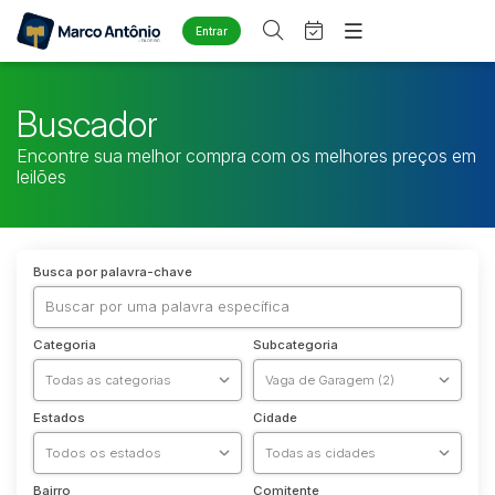
Entrar
Criar conta
Entrar
Site
Buscador
Home
Agenda
Encontre sua melhor compra com os melhores preços em
Quem Somos
leilões
Quem Somos
Eventos
Contato
Fale Conosco
Busca por categoria
Busca por palavra-chave
Diversos
Arma/Segurança
Categoria
Subcategoria
Combustível
Imóveis
Apartamento
Estados
Cidade
Apartamentos
Casa
Bairro
Comitente