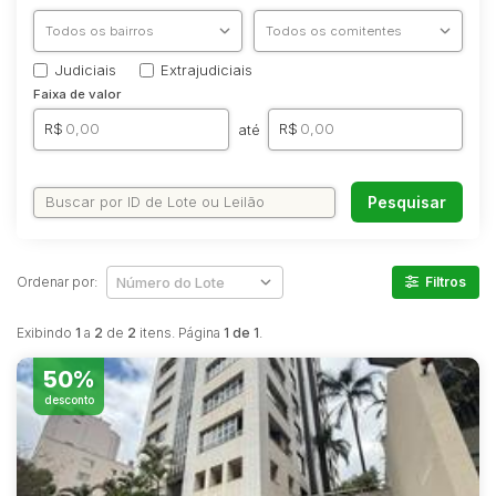
Comercial
Hotel
Judiciais
Extrajudiciais
Imovel
Faixa de valor
Lote
R$
R$
até
Lote/Trreno
Ponto Comercial
Pesquisar
Pousada
Prédio Comercial
Rural
Ordenar por:
Filtros
Terreno
Exibindo
1
a
2
de
2
itens. Página
1 de 1
.
Vaga de Garagem
50%
Veículos
Caminhão
desconto
Caminhões
Carro