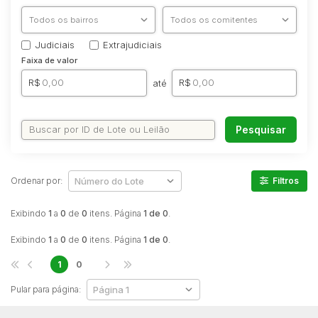
Comercial
Hotel
Judiciais
Extrajudiciais
Imovel
Faixa de valor
Lote
R$
R$
até
Lote/Trreno
Ponto Comercial
Pesquisar
Pousada
Prédio Comercial
Rural
Ordenar por:
Filtros
Terreno
Exibindo
1
a
0
de
0
itens. Página
1 de 0
.
Vaga de Garagem
Exibindo
1
a
0
de
0
itens. Página
1 de 0
.
Veículos
Caminhão
1
0
Caminhões
Pular para página:
Carro