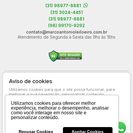
(31) 98977-8881
(31) 3024-4451
(31) 98977-8881
(98) 99170-9292
contato@marcoantonioleiloeiro.com.br
Atendimento de Segunda à Sexta das 9hs às 18hs
© 2026-present - Todos os direitos reservados
Aviso de cookies
Política de Privacidade
Utilizamos cookies para que o site possa funcionar, para
Aviso de Cookies
melhorar a sua navegação, personalizar conteúdo
apresentado a você, bem como para obter informações
Termos de Uso
Utilizamos cookies para oferecer melhor
estatísticas sobre o uso do site. Saiba mais no
Aviso de
experiência, melhorar o desempenho, analisar
Cookies
como você interage em nosso site e
personalizar conteúdo.
Aceitar todos os cookies
Recusar Cookies
Aceitar Cookies
Preferências de cookies