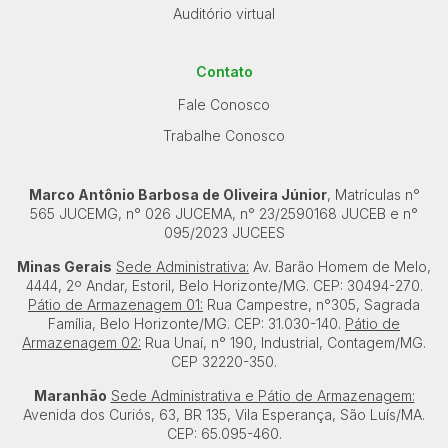
Auditório virtual
Contato
Fale Conosco
Trabalhe Conosco
Marco Antônio Barbosa de Oliveira Júnior
, Matrículas n°
565 JUCEMG, n° 026 JUCEMA, n° 23/2590168 JUCEB e n°
095/2023 JUCEES
Minas Gerais
Sede Administrativa:
Av. Barão Homem de Melo,
4444, 2º Andar, Estoril, Belo Horizonte/MG. CEP: 30494-270.
Pátio de Armazenagem 01:
Rua Campestre, n°305, Sagrada
Família, Belo Horizonte/MG. CEP: 31.030-140.
Pátio de
Armazenagem 02:
Rua Unaí, n° 190, Industrial, Contagem/MG.
CEP 32220-350.
Maranhão
Sede Administrativa e Pátio de Armazenagem:
Avenida dos Curiós, 63, BR 135, Vila Esperança, São Luís/MA.
CEP: 65.095-460.