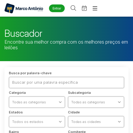
Entrar
Criar conta
Entrar
Site
Buscador
Home
Agenda
Encontre sua melhor compra com os melhores preços em
Quem Somos
leilões
Quem Somos
Eventos
Contato
Fale Conosco
Busca por categoria
Busca por palavra-chave
Diversos
Arma/Segurança
Categoria
Subcategoria
Combustível
Imóveis
Apartamento
Estados
Cidade
Apartamentos
Casa
Bairro
Comitente