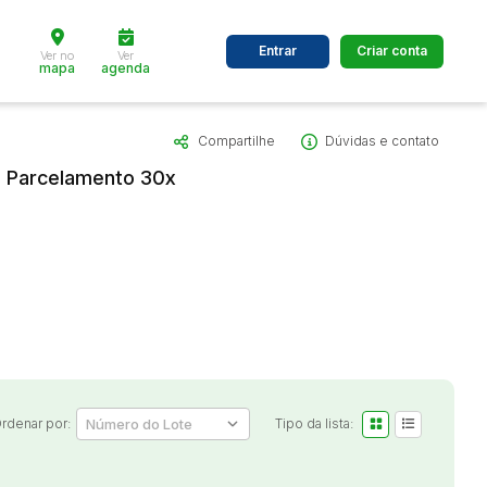
Entrar
Criar conta
Ver no
Ver
mapa
agenda
Compartilhe
Dúvidas e contato
dos
Cidade
 Parcelamento 30x
 de valor
até
R$
Pesquisar
rdenar por:
Tipo da lista: