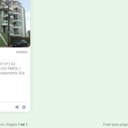
Veículos
Caminhão
Caminhões
Carro
Reboque
ar lances ou propostas
VENDIDO
7 m² | 03
 DO FAROL I
rcelamento 30x
ens. Página
1 de 1
.
Pular para pági