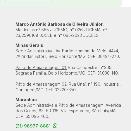
Marco Antônio Barbosa de Oliveira Júnior
,
Matrículas n° 565 JUCEMG, n° 026 JUCEMA, n°
23/2590168 JUCEB e n° 095/2023 JUCEES
Minas Gerais
Sede Administrativa:
Av. Barão Homem de Melo, 4444,
2º Andar, Estoril, Belo Horizonte/MG. CEP: 30494-270.
Pátio de Armazenagem 01:
Rua Campestre, n°305,
Sagrada Família, Belo Horizonte/MG. CEP: 31.030-140.
Pátio de Armazenagem 02:
Rua Unaí, n° 190, Industrial,
Contagem/MG. CEP 32220-350.
Maranhão
Sede Administrativa e Pátio de Armazenagem:
Avenida
dos Curiós, 63, BR 135, Vila Esperança, São Luís/MA.
CEP: 65.095-460.
(31) 98977-8881