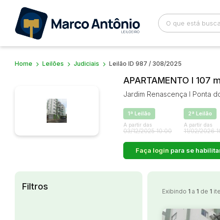
Home
Leilões
Judiciais
Leilão ID 987 / 308/2025
Busca por palavra-chave
Categoria
APARTAMENTO I 107 m²
Jardim Renascença I Ponta do
Bairro
Comitente
1ª Leilão
2ª Leilão
A partir das
A partir das
03/12/2025 10:00
11/02/2026 1
Faça login
para se habilita
Filtros
Exibindo
1
a
1
de
1
it