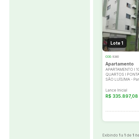
Habilite-se para efetu
Lote 1
COD.
8340
Apartamento
APARTAMENTO I 10
QUARTOS I PONTA
SÃO LUÍS/MA - Pa
Lance Inicial
R$ 335.897,08
Exibindo
1
a
1
de
1
it